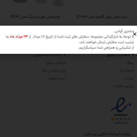
شیر دوش برقی گلامور مدل LD-202
شیردوش برقی امسیگ مدل BP82
مشتری گرامی،
با توجه به انبارگردانی مجموعه، سفارش های ثبت شده از تاریخ 17 مرداد، از
24 مرداد ماه
به
ترتیب ثبت سفارش ارسال خواهند شد.
از شکیبایی و همراهی شما سپاسگزاریم.
دسترسی سریع
خدمات مشتریان
وبلاگ
سوالات متداول
ارتباط با ما
رویه بازگردانی کالا
شورتکد
حریم خصوصی
پیگیری سفارش
درباره داروخانه آنلاین پرو دارو